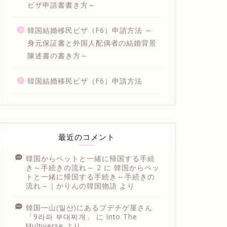
ビザ申請書書き方～
韓国結婚移民ビザ（F6）申請方法 ～
身元保証書と外国人配偶者の結婚背景
陳述書の書き方～
韓国結婚移民ビザ（F6）申請方法
最近のコメント
韓国からペットと一緒に帰国する手続
き～手続きの流れ～ 2
に
韓国からペッ
トと一緒に帰国する手続き～手続きの
流れ～｜かりんの韓国物語
より
韓国一山(일산)にあるプデチゲ屋さん
「9라파 부대찌개」
に
Into The
Multiverse
より