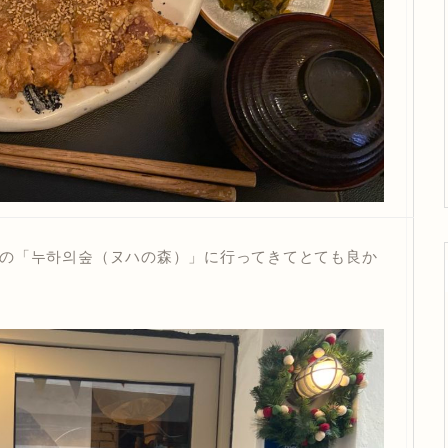
の「누하의숲（ヌハの森）」に行ってきてとても良か