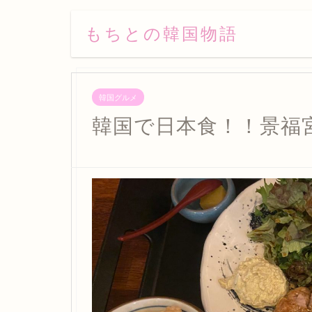
もちとの韓国物語
韓国グルメ
韓国で日本食！！景福